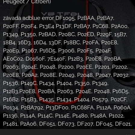
Peugeot / Citroen)
závada adblue error DF1095, P2BAA, P2BA7,
P20FF, P20F4, P13E4 P13DF, P2BA7, P1C68, P2A00,
P1349, P1350, P2BAD, P208C, P02ED, P229F, 15B7,
18B4, 16D3, 16D4, 13DF, P18BC, P20FA, P20E8,
P20E9, P1067, P16D5, P3006, P20F5, P204F,
AE0C02, D0160F, 7E140F, P12B3, P20E8, P20BA,
P2063, P204E, P2048, P2200, P20EE, P2201, P2202,
P20E8, P20A2, P208E, P2049, P2048, P2047, P2032,
P1536, P149C, P1434, P1404, P1350, P1349,
P12B3,P20E8, P20BA, P2063, P204E, P2048, P16D5,
P16B2, P15B3, P1435, P1434, P1404, P0579, P02CF,
P0134, P2BA792, P13DF00, P1C68FA, P112A, P060A,
P1136, P114A, P114C, P114E, P1480, P148A, P1022,
P1481, P2A06, DF051, DF073, DF207, DF045, DF021,
DF048, DF019, DF006, DF029, DF045, DF048,