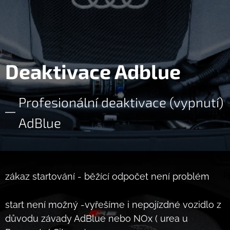
Deaktivace Adblue
Profesionální deaktivace (vypnutí)
AdBlue
zákaz startování - běžící odpočet není problém
start není možný -vyřešíme i nepojízdné vozidlo z
důvodu závady AdBlue nebo NOx ( urea u