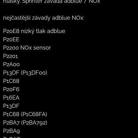
hlášky. Sprinter závada adblue / NOx
nejčastější závady adblue NOx:
P20E8 nízký tlak adblue
P20EE
P2200 NOx sensor
P2201
P2A00
P13DF (P13DF00)
P1C68
P20F6
P16EA
P13DF
P1C68 (P1C68FA)
P2BA7 (P2BA792)
P2BA9