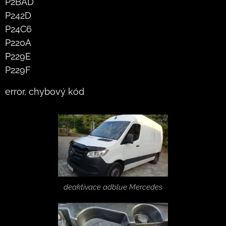
P2BAD
P242D
P24C6
P220A
P229E
P229F
error, chybový kód
deaktivace adblue Mercedes