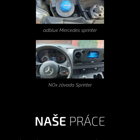
adblue Mercedes sprinter
NOx závada Sprinter
NAŠE
PRÁCE
02.12.2024
Audi
01.04.2024
RS3
Mercede
28.08.2024
28.08.2024