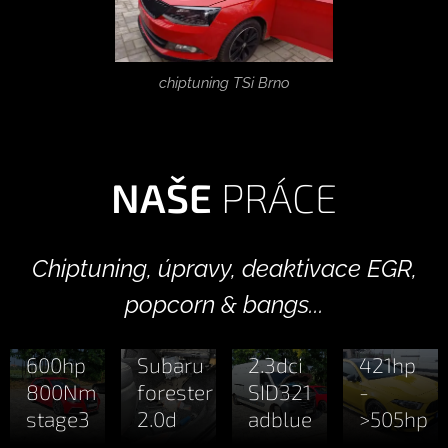
chiptuning TSi Brno
NAŠE
PRÁCE
02.12.2024
Audi
01.04.2024
RS3
Mercede
28.08.2024
28.08.2024
Chiptuning, úpravy, deaktivace EGR,
2.5TFSi
oprava
Renault
A45s
popcorn & bangs...
340hp
DPF
Master
AMG
12.10.2023
-
off
2021
2.0T
klonování
600hp
Subaru
2.3dci
421hp
DSG /
800Nm
forester
SID321
-
S-
12.10.2023
stage3
2.0d
adblue
>505hp
tronic
Škoda
21.04.2023